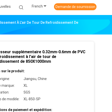
French
uvelles
Demande de soumission
ssement À L'air De Tour De Refroidissement De
isseur supplémentaire 0.32mm-0.6mm de PVC
roidissement à l'air de tour de
idissement de 850X1000mm
 sur le produit:
rigine:
Jiangsu, Chine
 marque:
XL
cation:
SGS
 de modèle:
XL-850-SP
ions de paiement et expédition: