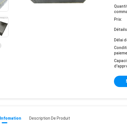
Quanti
comma
Prix:
Détail
Délai d
Condit
paieme
Capaci
d'appr
 Infomation
Description De Produit