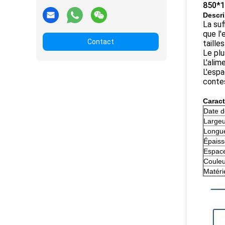
850*1
Descri
La suf
que l'
Contact
taille
Le plu
L'alim
L'espa
contes
Caract
Date d
Largeur
Longue
Épaiss
Espace
Couleu
Matéri