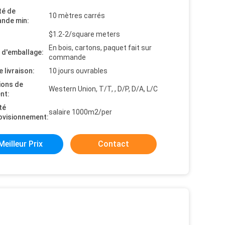
té de
10 mètres carrés
nde min:
$1.2-2/square meters
En bois, cartons, paquet fait sur
s d'emballage:
commande
e livraison:
10 jours ouvrables
ions de
Western Union, T/T, , D/P, D/A, L/C
nt:
té
salaire 1000m2/per
ovisionnement:
Meilleur Prix
Contact