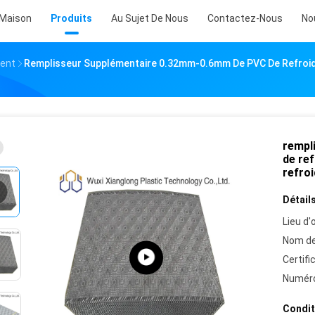
Maison
Produits
Au Sujet De Nous
Contactez-Nous
No
ment
Remplisseur Supplémentaire 0.32mm-0.6mm De PVC De Refroidi
rempl
de ref
refro
Détails
Lieu d'o
Nom de
Certifi
Numéro
Condit