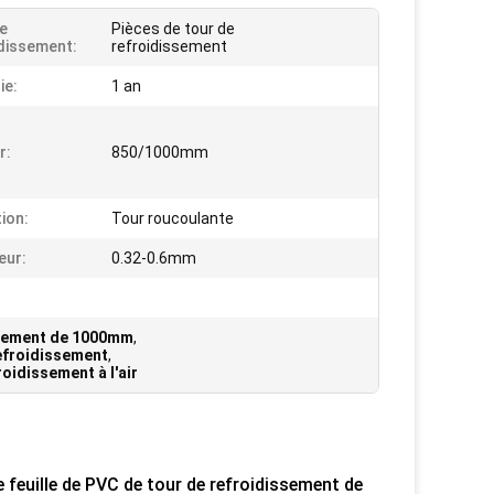
e
Pièces de tour de
dissement:
refroidissement
ie:
1 an
r:
850/1000mm
tion:
Tour roucoulante
eur:
0.32-0.6mm
ssement de 1000mm
,
efroidissement
,
oidissement à l'air
 feuille de PVC de tour de refroidissement de