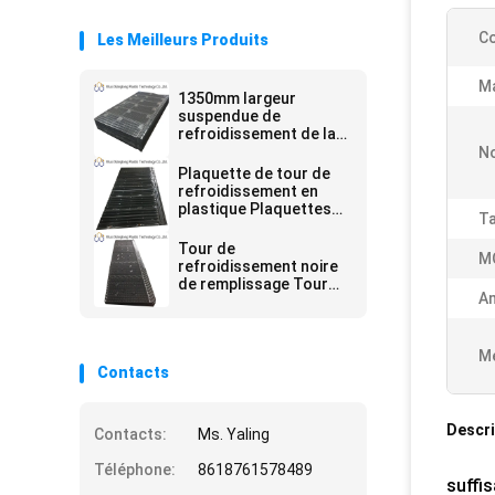
Co
Les Meilleurs Produits
Ma
1350mm largeur
suspendue de
refroidissement de la
tour de remplissage
N
PVC EAC remplis de la
Plaquette de tour de
tour de
refroidissement en
refroidissement
plastique Plaquettes
Ta
de refroidissement par
évaporation
Tour de
M
Remplissage par film
refroidissement noire
pour tours de
de remplissage Tour
refroidissement WXR
Am
de refroidissement
Package PVC
Remplisseur
810mm*3660mm
Me
Contacts
Descri
Contacts:
Ms. Yaling
Téléphone:
8618761578489
suffi