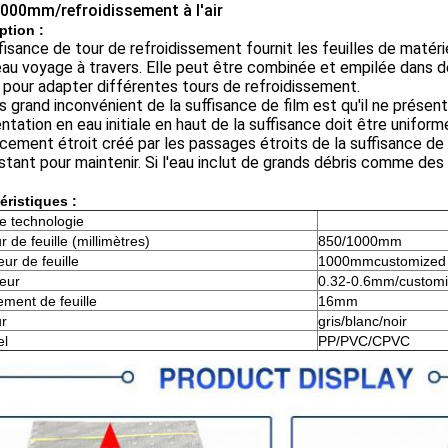
000mm/refroidissement à l'air
ption :
fisance de tour de refroidissement fournit les feuilles de maté
eau voyage à travers. Elle peut être combinée et empilée dans d
s pour adapter différentes tours de refroidissement.
s grand inconvénient de la suffisance de film est qu'il ne présen
entation en eau initiale en haut de la suffisance doit être unifor
cement étroit créé par les passages étroits de la suffisance de 
tant pour maintenir. Si l'eau inclut de grands débris comme des fe
éristiques :
e technologie
 de feuille (millimètres)
850/1000mm
ur de feuille
1000mmcustomized
eur
0.32-0.6mm/custom
ment de feuille
16mm
r
gris/blanc/noir
el
PP/PVC/CPVC