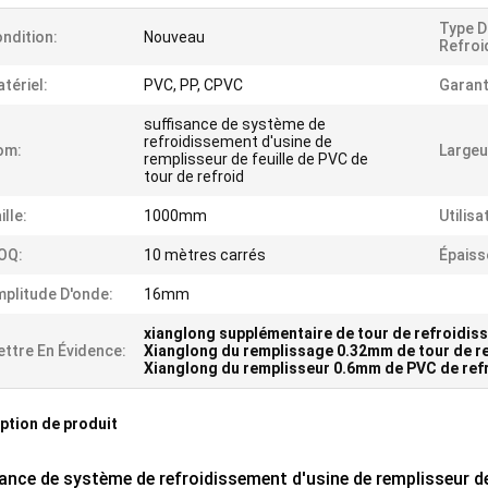
Type D
ndition:
Nouveau
Refroi
tériel:
PVC, PP, CPVC
Garant
suffisance de système de
refroidissement d'usine de
om:
Largeu
remplisseur de feuille de PVC de
tour de refroid
ille:
1000mm
Utilisa
OQ:
10 mètres carrés
Épaiss
plitude D'onde:
16mm
xianglong supplémentaire de tour de refroidi
ttre En Évidence:
Xianglong du remplissage 0.32mm de tour de r
Xianglong du remplisseur 0.6mm de PVC de refr
ption de produit
sance de système de refroidissement d'usine de remplisseur de