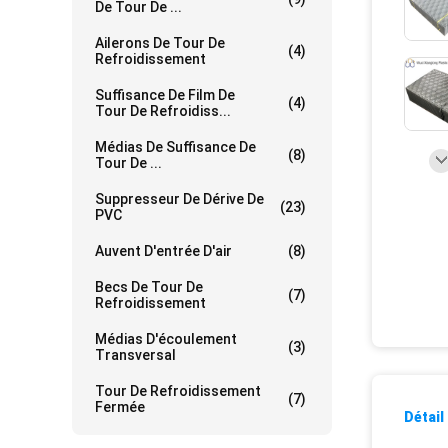
De Tour De ...
Ailerons De Tour De
(4)
Refroidissement
Suffisance De Film De
(4)
Tour De Refroidiss...
Médias De Suffisance De
(8)
Tour De ...
Suppresseur De Dérive De
(23)
PVC
Auvent D'entrée D'air
(8)
Becs De Tour De
(7)
Refroidissement
Médias D'écoulement
(3)
Transversal
Tour De Refroidissement
(7)
Fermée
Détail